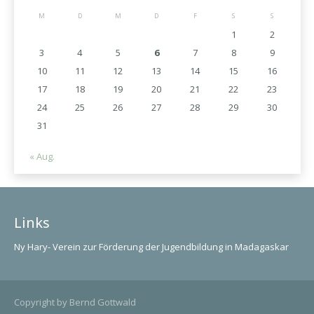
M
D
M
D
F
S
S
1
2
3
4
5
6
7
8
9
10
11
12
13
14
15
16
17
18
19
20
21
22
23
24
25
26
27
28
29
30
31
« Aug.
Links
Ny Hary- Verein zur Förderung der Jugendbildung in Madagaskar
Copyright by Bernd Gottwald